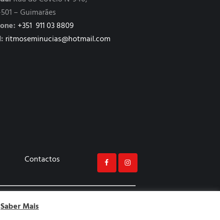
-501 – Guimarães
fone:
+351 911 03 8809
:
ritmoseminucias@hotmail.com
Contactos
Saber Mais