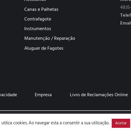
4835
Canas e Palhetas
Tele
Contrafagote
Email
Instrumentos
Manutenção / Reparação
Aluguer de Fagotes
ivacidade
Empresa
Livro de Reclamações Online
eitos Reservados | Website Desenvolvido por
ImparPower
 utiliza cookies. Ao navegar esta a consentir a sua utilização.
Aceitar