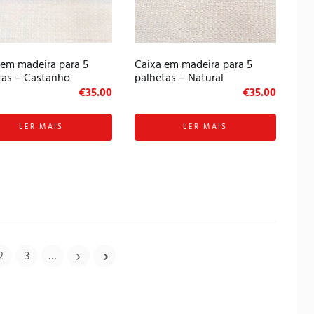
 em madeira para 5
Caixa em madeira para 5
tas – Castanho
palhetas – Natural
€
35.00
€
35.00
LER MAIS
LER MAIS
2
3
…