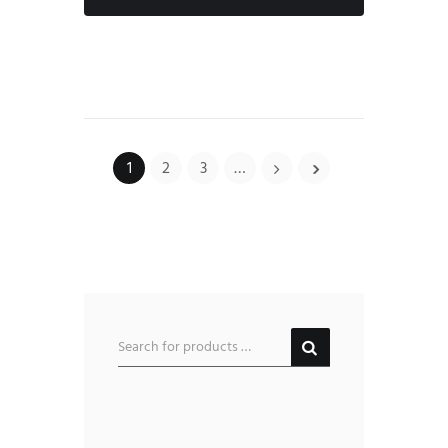
1
2
3
…