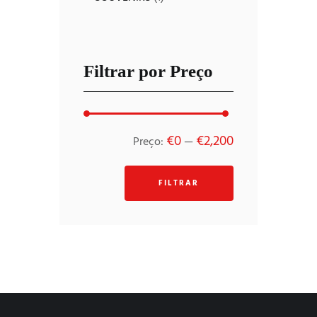
Filtrar por Preço
Preço
Preço
€0
€2,200
Preço:
—
mínimo
máximo
FILTRAR