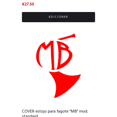
€
27.50
ADICIONAR
COVER estojo para fagote “MB” mod.
standard