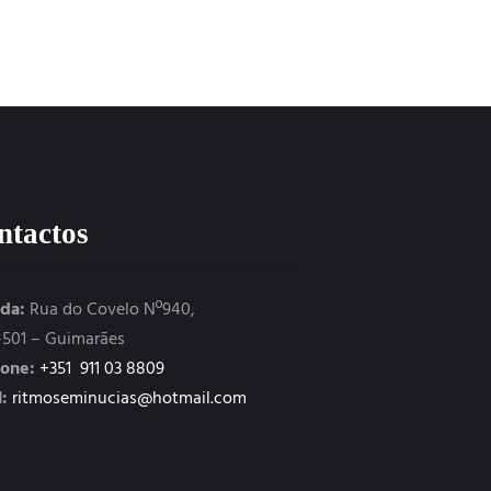
ntactos
da:
Rua do Covelo Nº940,
-501 – Guimarães
fone:
+351 911 03 8809
:
ritmoseminucias@hotmail.com