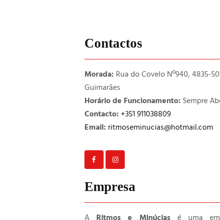
Contactos
Morada:
Rua do Covelo Nº940, 4835-50
Guimarães
Horário de Funcionamento:
Sempre Abe
Contacto:
+351 911038809
Email:
ritmoseminucias@hotmail.com
Empresa
A
Ritmos e Minúcias
é uma emp