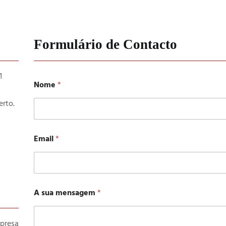
Formulário de Contacto
1
Nome
*
rto.
Email
*
*
A sua mensagem
*
s
u
a
resa
A