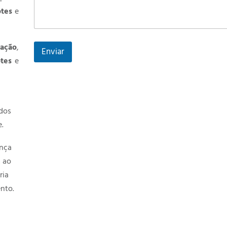
otes
e
ração
,
Enviar
otes
e
ados
.
ança
m ao
ria
nto.