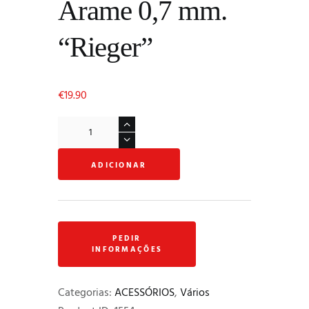
Arame 0,7 mm.
“Rieger”
€
19.90
Quantidade
de
Arame
ADICIONAR
0,7
mm.
"Rieger"
Categorias:
ACESSÓRIOS
,
Vários