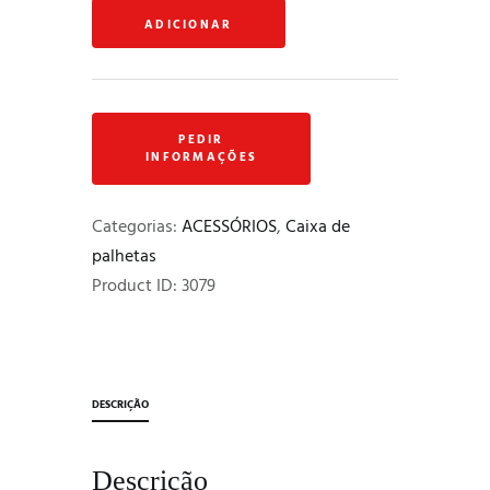
Caixa
ADICIONAR
higrométrica
para
10
palhetas
-
"DG"
-
Categorias:
ACESSÓRIOS
,
Caixa de
Pele
palhetas
-
Product ID:
3079
Castanha
DESCRIÇÃO
Descrição