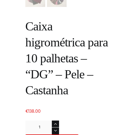
Caixa
higrométrica para
10 palhetas –
“DG” – Pele –
Castanha
€
138.00
Quantidade
de