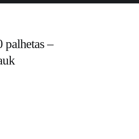
 palhetas –
auk