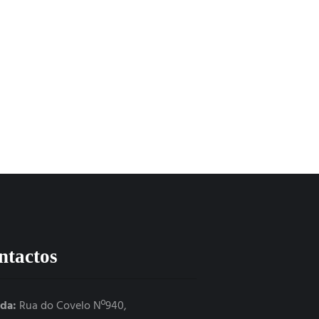
ntactos
da:
Rua do Covelo Nº940,