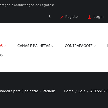
paração e Manutenção de Fagotes!
$
Register
Login
OS
CANAS E PALHETAS
CONTRAFAGOTE
OS
madeira para 5 palhetas – Padauk
Home
Loja
ACESSÓRI