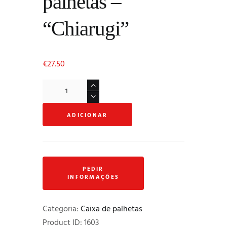
palhetas –
“Chiarugi”
€
27.50
Quantidade
de
Caixa
ADICIONAR
em
madeira
para
6
palhetas
-
"Chiarugi"
Categoria:
Caixa de palhetas
Product ID:
1603