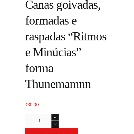
Canas goivadas,
formadas e
raspadas “Ritmos
e Minúcias”
forma
Thunemamnn
€
30.00
Quantidade
de
Canas