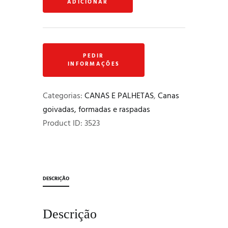
ADICIONAR
goivadas,
formadas
e
raspadas
"Ritmos
e
Minúcias"
Categorias:
CANAS E PALHETAS
,
Canas
forma
goivadas, formadas e raspadas
Thunemamnn
Product ID:
3523
DESCRIÇÃO
Descrição