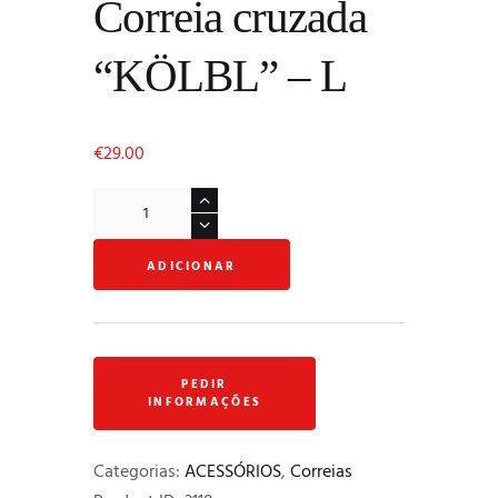
Correia cruzada
“KÖLBL” – L
€
29.00
Quantidade
de
Correia
ADICIONAR
cruzada
“KÖLBL”
–
L
Categorias:
ACESSÓRIOS
,
Correias