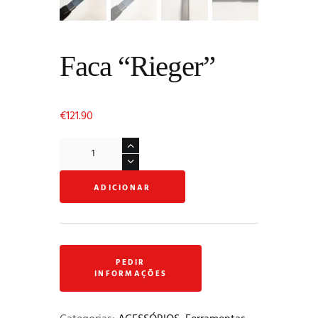
Faca “Rieger”
€
121.90
Quantidade
de
Faca
ADICIONAR
"Rieger"