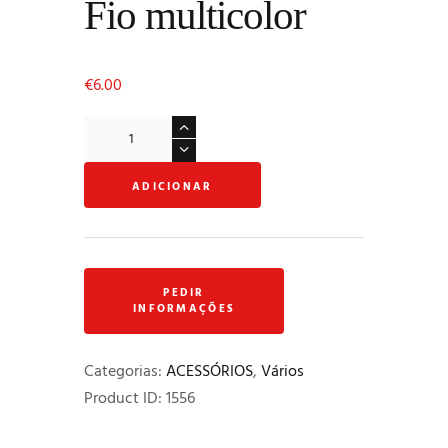
Fio multicolor
€
6.00
Quantidade
de
Fio
ADICIONAR
multicolor
Categorias:
ACESSÓRIOS
,
Vários
Product ID:
1556