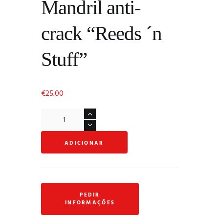
Mandril anti-
crack “Reeds ´n
Stuff”
€
25.00
Quantidade
de
Mandril
ADICIONAR
anti-
crack
"Reeds
´n
Stuff"