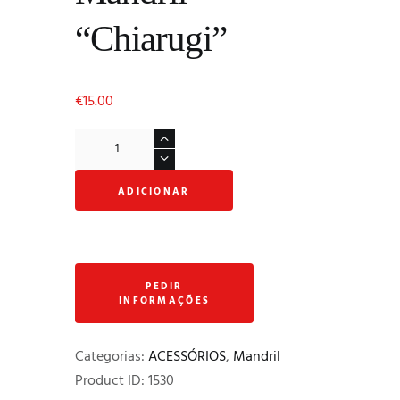
“Chiarugi”
€
15.00
Quantidade
de
Mandril
ADICIONAR
"Chiarugi"
Categorias:
ACESSÓRIOS
,
Mandril
Product ID:
1530