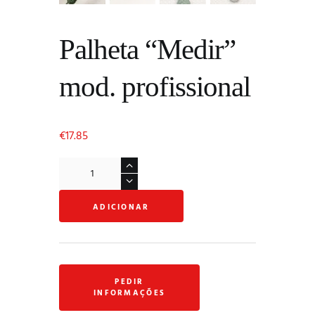
Palheta “Medir”
mod. profissional
€
17.85
Quantidade
de
Palheta
ADICIONAR
"Medir"
mod.
profissional