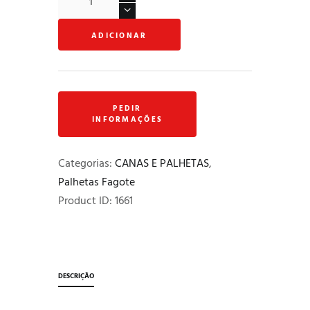
de
Palheta
ADICIONAR
"Puchol
Reeds"
-
Modelo
profissional
Categorias:
CANAS E PALHETAS
,
Palhetas Fagote
Product ID:
1661
DESCRIÇÃO