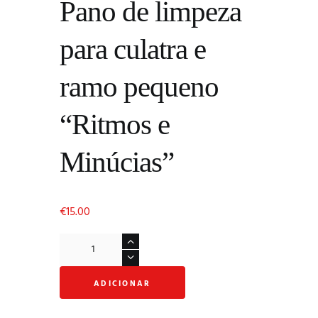
Pano de limpeza
para culatra e
ramo pequeno
“Ritmos e
Minúcias”
€
15.00
Quantidade
de
Pano
ADICIONAR
de