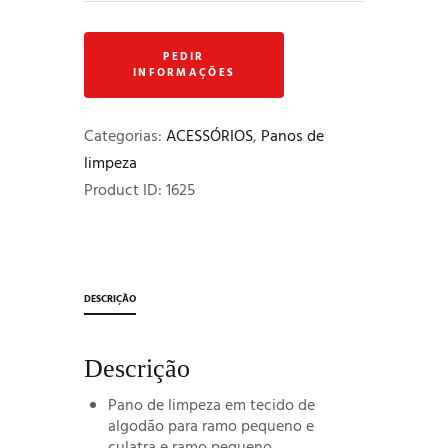
limpeza
para
culatra
e
ramo
pequeno
Categorias:
ACESSÓRIOS
,
Panos de
"Ritmos
limpeza
e
Product ID:
1625
Minúcias"
DESCRIÇÃO
Descrição
Pano de limpeza em tecido de
algodão para ramo pequeno e
culatra e ramo pequeno.