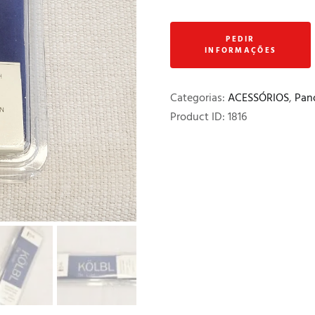
de
limpeza
para
ramo
pequeno
Categorias:
ACESSÓRIOS
,
Pan
e
Product ID:
1816
culatra
"KÖLBL"
mod.
"De
Luxe"