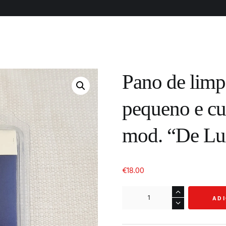
Pano de limp
pequeno e c
mod. “De Lu
€
18.00
Quantidade
AD
de
Pano