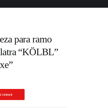
eza para ramo
ulatra “KÖLBL”
xe”
ICIONAR