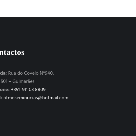
ntactos
da:
Rua do Covelo Nº940,
-501 – Guimarães
fone:
+351 911 03 8809
:
ritmoseminucias@hotmail.com