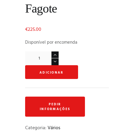
Fagote
€
225.00
Disponível por encomenda
Quantidade
de
Suporte
ADICIONAR
"Reeds
'n
Stuff"
para
Fagote
Categoria:
Vários