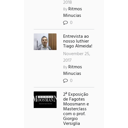
2018
Ritmos
By
Minucias
0
Entrevista ao
nosso luthier
Tiago Almeida!
November 25,
2017
Ritmos
By
Minucias
0
2ª Exposição
de Fagotes
Moosmann e
Masterclass
com o prof.
Giorgio
Versiglia