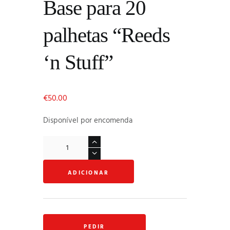
Base para 20
palhetas “Reeds
‘n Stuff”
€
50.00
Disponível por encomenda
Quantidade
de
Base
ADICIONAR
para
20
palhetas
"Reeds