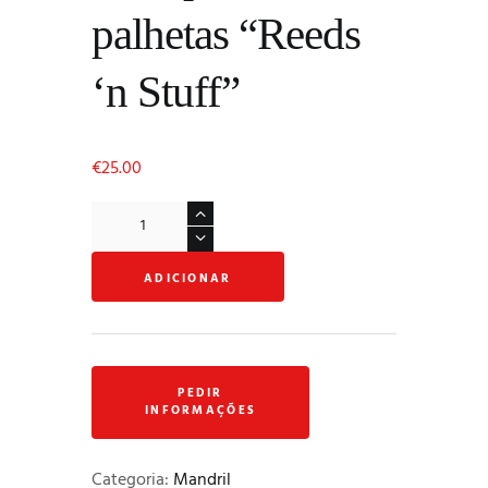
palhetas “Reeds
‘n Stuff”
€
25.00
Quantidade
de
Base
ADICIONAR
para
6
palhetas
"Reeds
'n
Stuff"
Categoria:
Mandril