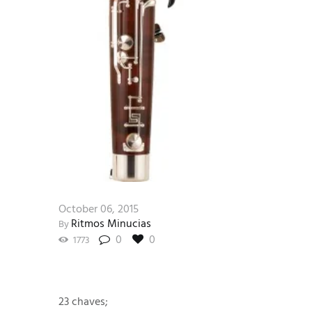
October 06, 2015
Ritmos Minucias
By
0
0
1773
23 chaves;