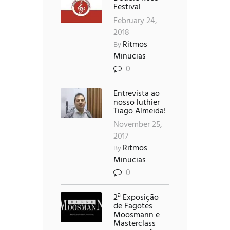
Festival
February 24,
2018
Ritmos
By
Minucias
0
Entrevista ao
nosso luthier
Tiago Almeida!
November 25,
2017
Ritmos
By
Minucias
0
2ª Exposição
de Fagotes
Moosmann e
Masterclass